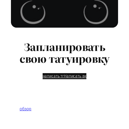
Запланировать
свою татуировку
написать тг
Написать вк
обзор