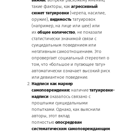
важны:
вопреки расхожему мнению,
такие факторы, как
агрессивный
сюжет татуировки
(черепа, насилие,
оружие),
видимость
татуировок
(например, на лице или шее) или
их
общее количество
, не показали
статистически значимой связи с
суицидальным поведением или
негативным самоотношением. Это
опровергает социальный стереотип о
том, что «большое и пугающее тату»
автоматически означает высокий риск
или девиантное поведение.
Надписи как маркер
самоповреждения:
наличие
татуировки-
надписи
оказалось связано с
прошлыми суицидальными
попытками. Однако, как выяснили
авторы, этот вклад
полностью
опосредован
систематическим самоповреждающим