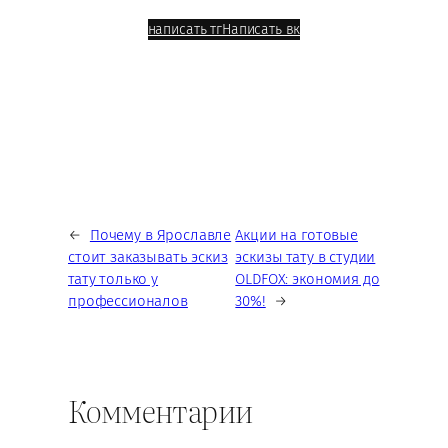
написать тг
Написать вк
←
Почему в Ярославле
Акции на готовые
стоит заказывать эскиз
эскизы тату в студии
тату только у
OLDFOX: экономия до
профессионалов
30%!
→
Комментарии