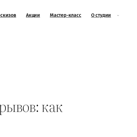
эскизов
Акции
Мастер-класс
О студии
рывов: как