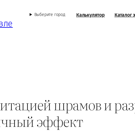
Калькулятор
Каталог 
Выберите город
вле
митацией шрамов и раз
тичный эффект