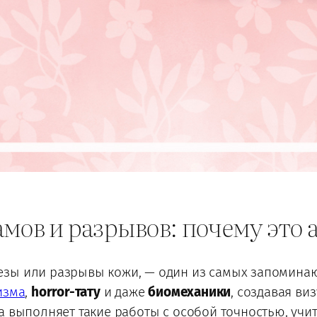
мов и разрывов: почему это а
зы или разрывы кожи, — один из самых запоминаю
изма
,
horror-тату
и даже
биомеханики
, создавая ви
 выполняет такие работы с особой точностью, учит