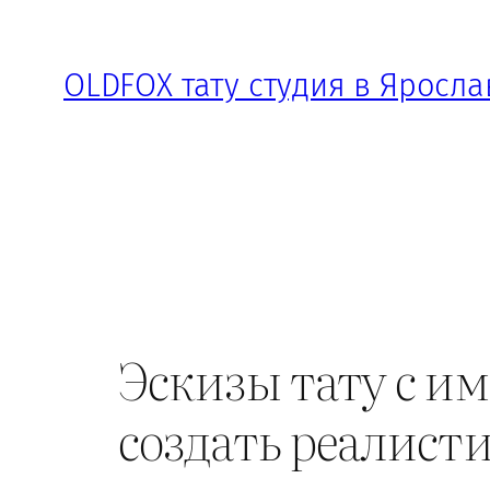
Перейти
к
OLDFOX тату студия в Яросла
содержимому
Эскизы тату с и
создать реалис