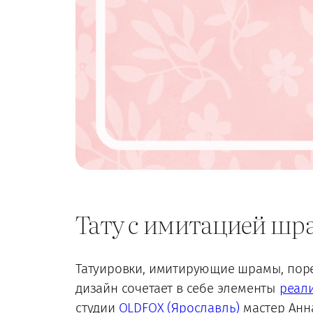
Тату с имитацией шра
Татуировки, имитирующие шрамы, поре
дизайн сочетает в себе элементы
реал
студии
OLDFOX (Ярославль)
мастер Анна