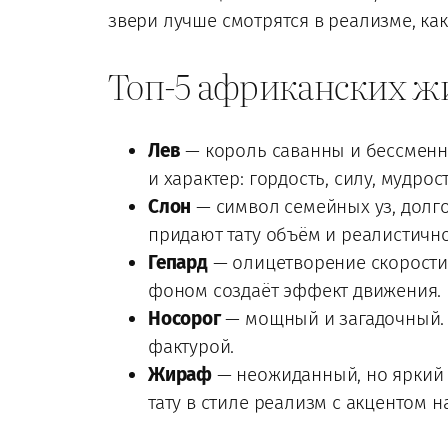
звери лучше смотрятся в реализме, как
Топ-5 африканских жи
Лев
— король саванны и бессменны
и характер: гордость, силу, мудр
Слон
— символ семейных уз, долго
придают тату объём и реалистично
Гепард
— олицетворение скорости 
фоном создаёт эффект движения.
Носорог
— мощный и загадочный. Е
фактурой.
Жираф
— неожиданный, но яркий 
тату в стиле реализм с акцентом на