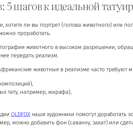
: 5 шагов к идеальной татуи
, хотите ли вы портрет (голова животного) или по
 можно проработать.
ографии животного в высоком разрешении, обращ
чнее передать реализм.
фриканские животные в реализме часто требуют м
композиций),
ых тату, например, жирафа),
удии
OLDFOX
наши художники помогут доработать эс
ер, можно добавить фон (саванну, закат) или сдел