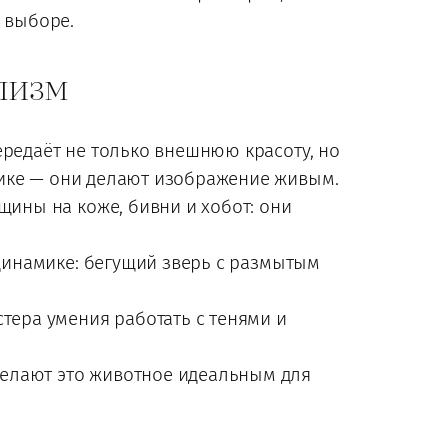
и выборе.
ализм
ередаёт не только внешнюю красоту, но
имике — они делают изображение живым.
щины на коже, бивни и хобот: они
 динамике: бегущий зверь с размытым
тера умения работать с тенями и
делают это животное идеальным для