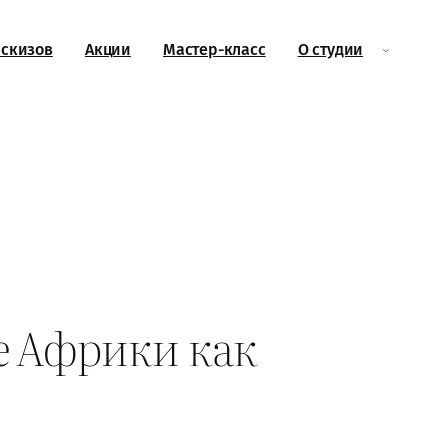
эскизов
Акции
Мастер-класс
О студии
е Африки как