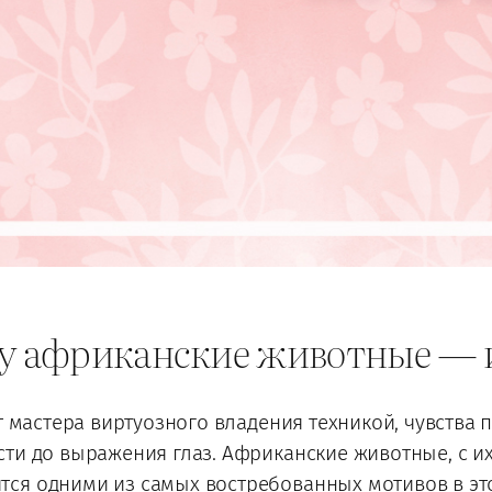
ему африканские животные —
т мастера виртуозного владения техникой, чувства
сти до выражения глаз. Африканские животные, с и
я одними из самых востребованных мотивов в этом 