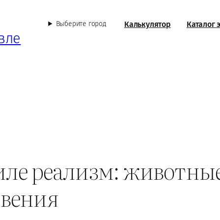
Калькулятор
Каталог 
Выберите город
вле
тиле реализм: животны
овения