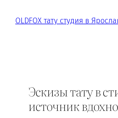
Перейти
к
OLDFOX тату студия в Яросла
содержимому
Эскизы тату в с
источник вдохн