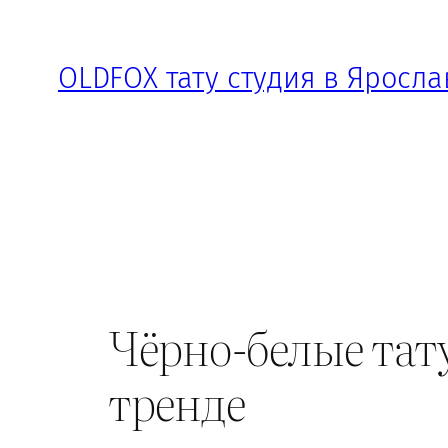
Перейти
к
OLDFOX тату студия в Яросла
содержимому
Чёрно-белые тат
тренде