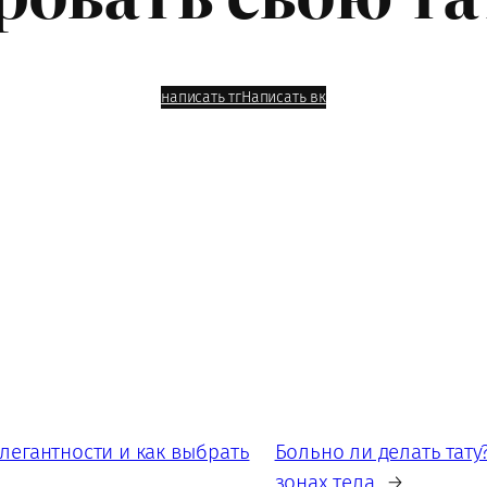
написать тг
Написать вк
легантности и как выбрать
Больно ли делать тат
зонах тела
→