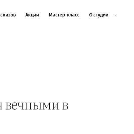
эскизов
Акции
Мастер-класс
О студии
я вечными в