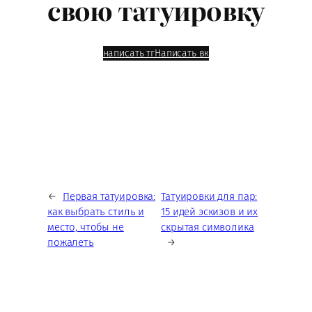
свою татуировку
написать тг
Написать вк
←
Первая татуировка:
Татуировки для пар:
как выбрать стиль и
15 идей эскизов и их
место, чтобы не
скрытая символика
пожалеть
→