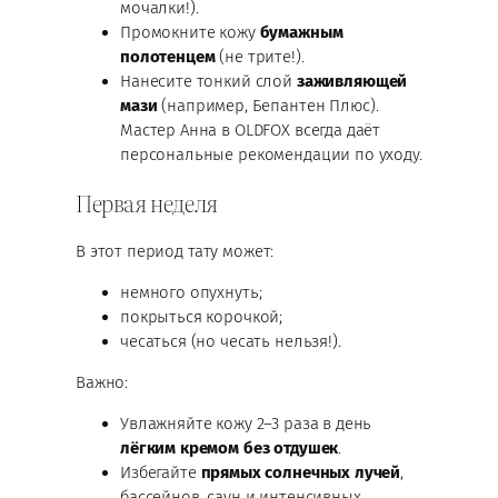
мочалки!).
Промокните кожу
бумажным
полотенцем
(не трите!).
Нанесите тонкий слой
заживляющей
мази
(например, Бепантен Плюс).
Мастер Анна в OLDFOX всегда даёт
персональные рекомендации по уходу.
Первая неделя
В этот период тату может:
немного опухнуть;
покрыться корочкой;
чесаться (но чесать нельзя!).
Важно:
Увлажняйте кожу 2–3 раза в день
лёгким кремом без отдушек
.
Избегайте
прямых солнечных лучей
,
бассейнов, саун и интенсивных