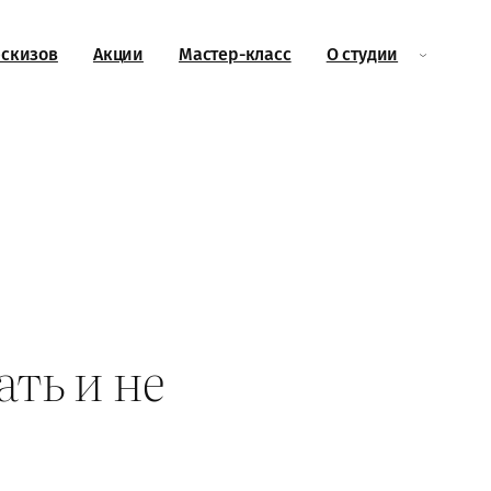
эскизов
Акции
Мастер-класс
О студии
ать и не