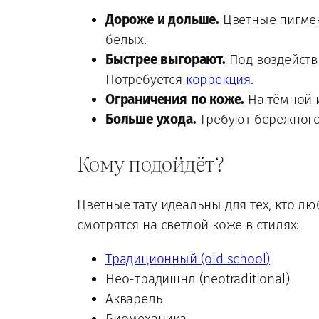
Дороже и дольше.
Цветные пигмен
белых.
Быстрее выгорают.
Под воздействи
Потребуется
коррекция
.
Ограничения по коже.
На тёмной и
Больше ухода.
Требуют бережного 
Кому подойдёт?
Цветные тату идеальны для тех, кто люб
смотрятся на светлой коже в стилях:
Традиционный (old school)
Нeo-традишнл (neotraditional)
Акварель
Биомеханика