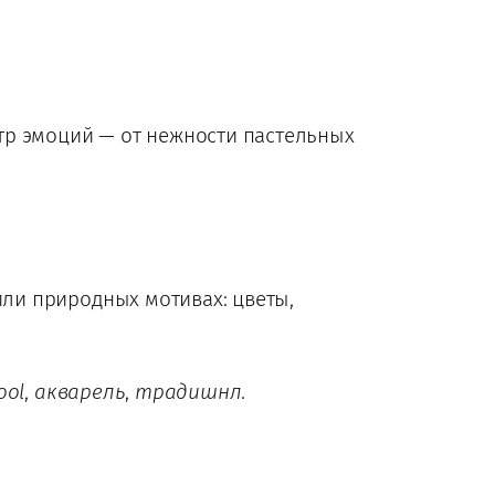
тр эмоций — от нежности пастельных
или природных мотивах: цветы,
ool
,
акварель
,
традишнл
.