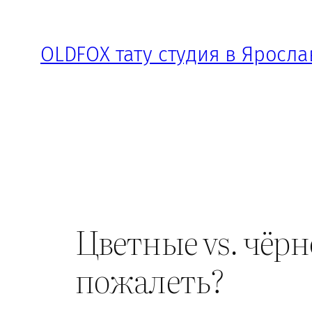
Перейти
к
OLDFOX тату студия в Яросла
содержимому
Цветные vs. чёрн
пожалеть?