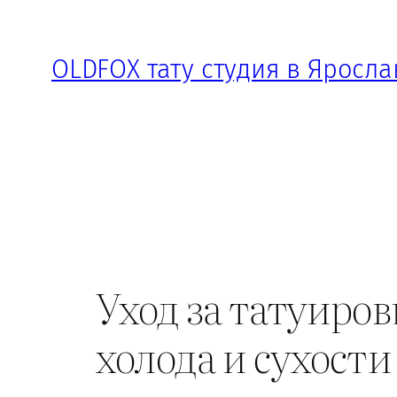
Перейти
к
OLDFOX тату студия в Яросла
содержимому
Уход за татуиро
холода и сухости