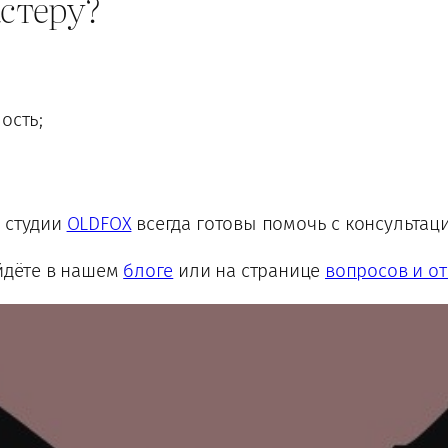
астеру?
ость;
В студии
OLDFOX
всегда готовы помочь с консультаци
айдёте в нашем
блоге
или на странице
вопросов и от