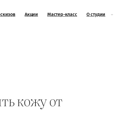
эскизов
Акции
Мастер-класс
О студии
ить кожу от