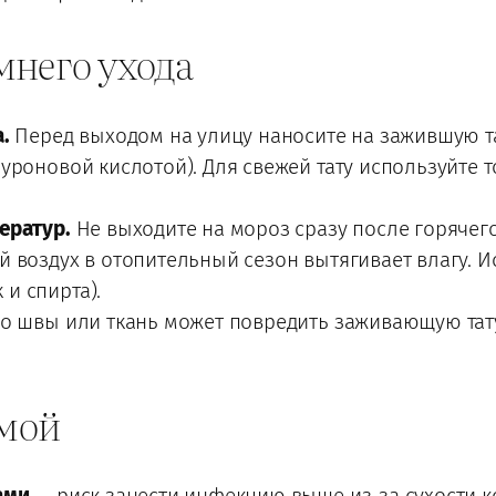
мнего ухода
.
Перед выходом на улицу наносите на зажившую 
уроновой кислотой). Для свежей тату используйте 
ератур.
Не выходите на мороз сразу после горячего
й воздух в отопительный сезон вытягивает влагу. 
 и спирта).
о швы или ткань может повредить заживающую тат
имой
ами
— риск занести инфекцию выше из-за сухости ко