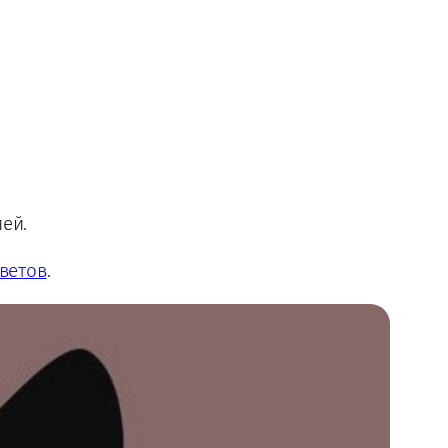
ей.
ветов
.