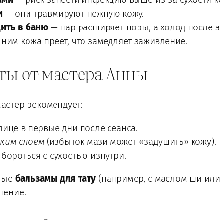
и
— они травмируют нежную кожу.
дить в баню
— пар расширяет поры, а холод после э
ним кожа преет, что замедляет заживление.
ты от мастера Анны
мастер рекомендует:
ице в первые дни после сеанса.
ким слоем
(избыток мази может «задушить» кожу).
бороться с сухостью изнутри.
ьные
бальзамы для тату
(например, с маслом ши или
шение.