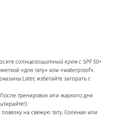
носите
солнцезащитный крем с SPF 50+
меткой «для тату» или «waterproof».
азаны.Later, избегайте загорать с
 После тренировок или жаркого дня
тирайте!).
овязку на свежую тату. Солёная или