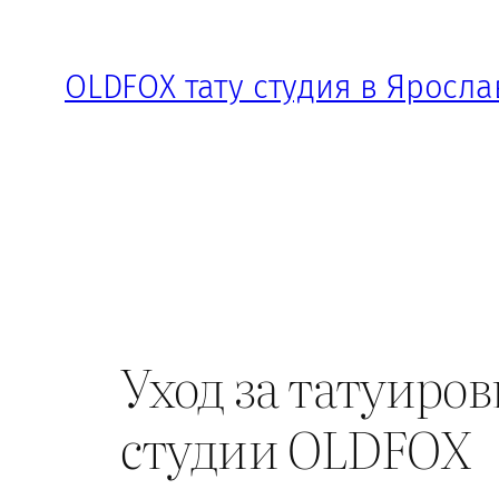
Перейти
к
OLDFOX тату студия в Яросла
содержимому
Уход за татуиров
студии OLDFOX