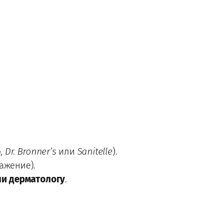
р,
Dr. Bronner’s
или
Sanitelle
).
ажение).
ли дерматологу
.