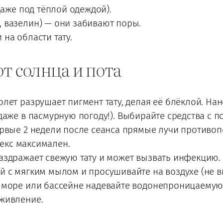
даже под тёплой одеждой).
 вазелин) — они забивают поры.
на области тату.
от солнца и пота
лет разрушает пигмент тату, делая её блёклой. На
даже в пасмурную погоду!). Выбирайте средства с по
рвые 2 недели после сеанса прямые лучи противопок
декс максимален.
аздражает свежую тату и может вызвать инфекцию.
 с мягким мылом и просушивайте на воздухе (не вы
 море или бассейне надевайте водонепроницаемую п
живление.