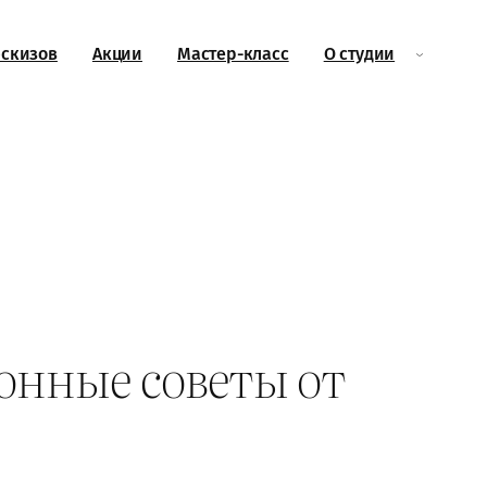
эскизов
Акции
Мастер-класс
О студии
зонные советы от