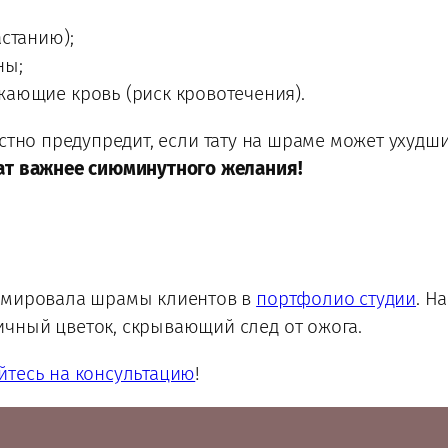
станию);
ны;
ающие кровь (риск кровотечения).
стно предупредит, если тату на шраме может ухудш
ат важнее сиюминутного желания!
ормировала шрамы клиентов в
портфолио студии
. Н
чный цветок, скрывающий след от ожога.
йтесь на консультацию
!