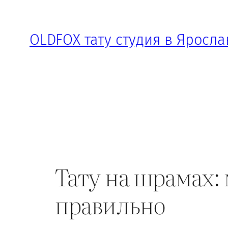
Перейти
к
OLDFOX тату студия в Яросла
содержимому
Тату на шрамах: 
правильно