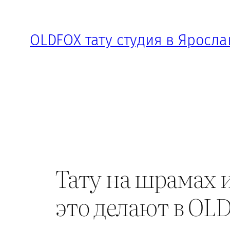
Перейти
к
OLDFOX тату студия в Яросла
содержимому
Тату на шрамах 
это делают в OL