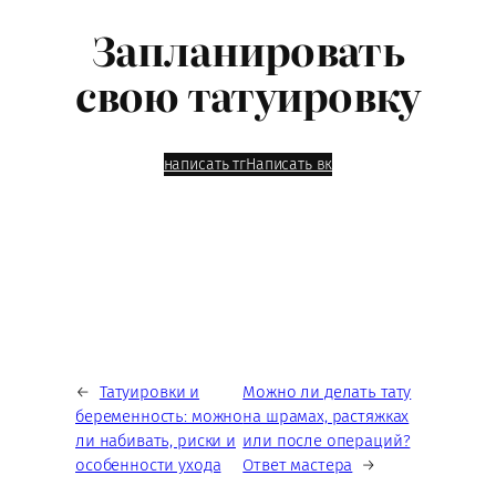
Запланировать
свою татуировку
написать тг
Написать вк
←
Татуировки и
Можно ли делать тату
беременность: можно
на шрамах, растяжках
ли набивать, риски и
или после операций?
особенности ухода
Ответ мастера
→