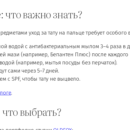
е: что важно знать?
предметами уход за тату на пальце требует особого
лой водой с антибактериальным мылом 3–4 раза в д
й мази (например, Бепантен Плюс) после каждого 
 водой (например, мытья посуды без перчаток).
ут сами через 5–7 дней.
м с SPF, чтобы тату не выцвело.
логе
.
: что выбрать?