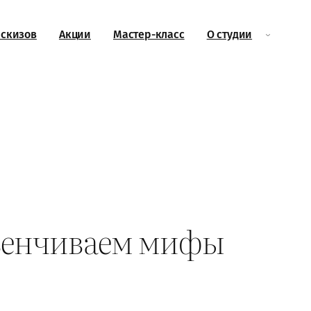
эскизов
Акции
Мастер-класс
О студии
азвенчиваем мифы