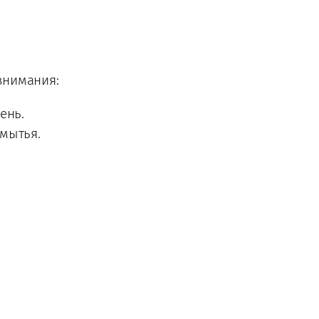
 внимания:
ень.
мытья.