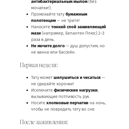
антибактериальным мылом
(без
мочалки!).
Промокайте тату
бумажным
полотенцем
— не трите!
Наносите
тонкий слой заживляющей
мази
(например, Бепантен Плюс) 2–3
раза в день.
Не мочите долго
— душ допустим, но
не ванна или бассейн.
Первая неделя:
Тату может
шелушиться и чесаться
—
не сдирайте корочки!
Исключите
физические нагрузки
,
вызывающие потливость рук.
Носите
хлопковые перчатки
на ночь,
чтобы не повредить тату во сне.
После заживления: