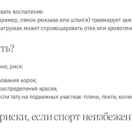
вать воспаление.
пример, лямок рюкзака или штанги) травмирует за
агрузках может спровоцировать отёк или кровотеч
ать?
но, риск:
ования корок;
распределения краски;
ли тату на подвижных участках: плечи, локти, колен
риски, если спорт неизбежен