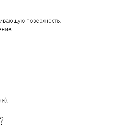
живающую поверхность.
ение.
и).
?