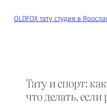
Перейти
к
OLDFOX тату студия в Яросла
содержимому
Тату и спорт: к
что делать, если