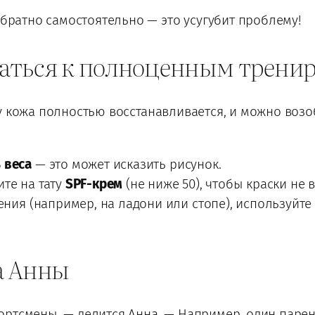
обратно самостоятельно — это усугубит проблему!
аться к полноценным трени
у кожа полностью восстанавливается, и можно воз
 веса
— это может исказить рисунок.
те на тату
SPF-крем
(не ниже 50), чтобы краски не 
рения (например, на ладони или стопе), используйт
а Анны
ртсмены, — делится Анна. — Например, один парень