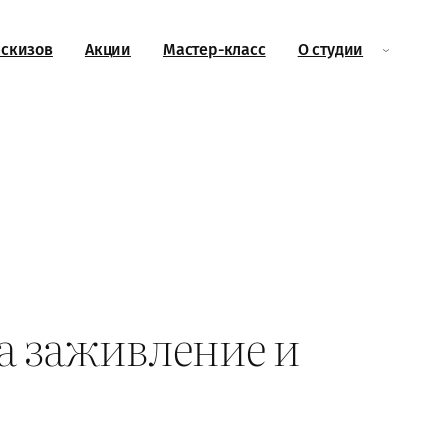
эскизов
Акции
Мастер-класс
О студии
на заживление и