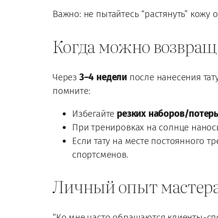
Важно: не пытайтесь “растянуть” кожу 
Когда можно возвращ
Через
3–4 недели
после нанесения тат
помните:
Избегайте
резких наборов/потерь
При тренировках на солнце наноси
Если тату на месте постоянного т
спортсменов.
Личный опыт мастер
“Ко мне часто обращаются клиенты-спо