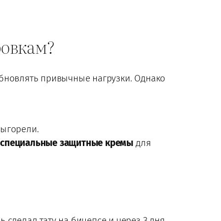
ровкам?
обновлять привычные нагрузки. Однако
выгорели.
е
специальные защитные кремы
для
 сделал тату на бицепсе и через 3 дня