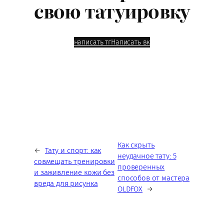
свою татуировку
написать тг
Написать вк
Как скрыть
←
Тату и спорт: как
неудачное тату: 5
совмещать тренировки
проверенных
и заживление кожи без
способов от мастера
вреда для рисунка
OLDFOX
→