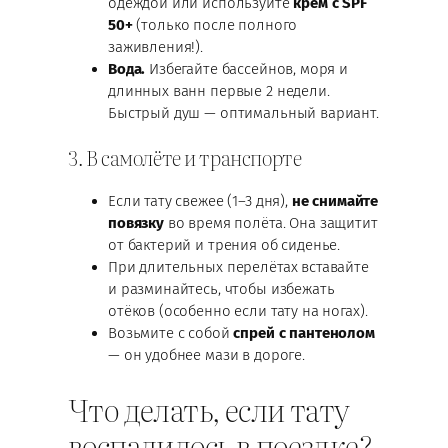
одеждой или используйте
крем с SPF
50+
(только после полного
заживления!).
Вода.
Избегайте бассейнов, моря и
длинных ванн первые 2 недели.
Быстрый душ — оптимальный вариант.
3. В самолёте и транспорте
Если тату свежее (1–3 дня),
не снимайте
повязку
во время полёта. Она защитит
от бактерий и трения об сиденье.
При длительных перелётах вставайте
и разминайтесь, чтобы избежать
отёков (особенно если тату на ногах).
Возьмите с собой
спрей с пантенолом
— он удобнее мази в дороге.
Что делать, если тату
воспалилось в поездке?