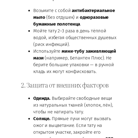
Возьмите с собой
антибактериальное
мыло
(без отдушек) и
одноразовые
бумажные полотенца
.
Мойте тату 2–3 раза в день тёплой
водой, избегая общественных душевых
(риск инфекций).
Используйте
мини-тубу заживляющей
мази
(например, Бепантен Плюс). Не
берите большие упаковки — в ручной
кладь их могут конфисковать.
2. Защита от внешних факторов
Одежда.
Выбирайте свободные вещи
из натуральных тканей (хлопок, лён),
чтобы не натирать тату.
Солнце.
Прямые лучи могут вызвать
ожог и выцветание. Если тату на
открытом участке, закройте его