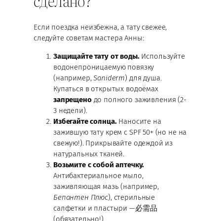
сделано?
Если поездка неизбежна, а тату свежее,
следуйте советам мастера Анны:
Защищайте тату от воды.
Используйте
водонепроницаемую повязку
(например,
Saniderm
) для душа.
Купаться в открытых водоёмах
запрещено
до полного заживления (2-
3 недели).
Избегайте солнца.
Наносите на
зажившую тату крем с SPF 50+ (но не на
свежую!). Прикрывайте одеждой из
натуральных тканей.
Возьмите с собой аптечку.
Антибактериальное мыло,
заживляющая мазь (например,
Бепантен Плюс
), стерильные
салфетки и пластыри —必需品
(обязательно!).