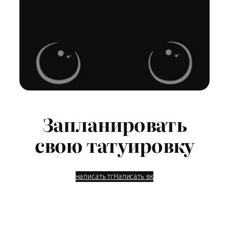
Запланировать
свою татуировку
написать тг
Написать вк