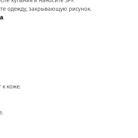
сле купания и наносите SPF.
сите одежду, закрывающую рисунок.
ца
.
 к коже.
е.