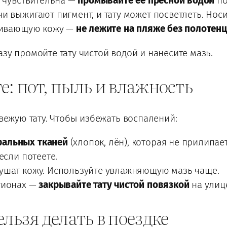
ё чувствительна —
промывайте её пресной водой
по
чи выжигают пигмент, и тату может посветлеть. Но
аживающую кожу —
не лежите на пляже без полотен
зу промойте тату чистой водой и нанесите мазь.
е: пот, пыль и влажность
свежую тату. Чтобы избежать воспалений:
ральных тканей
(хлопок, лён), которая не прилипает
 если потеете.
ушат кожу. Используйте увлажняющую мазь чаще.
гионах —
закрывайте тату чистой повязкой
на улиц
льзя делать в поездке