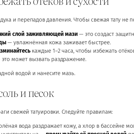
збежать отёков и сухости
здуха и перепадов давления. Чтобы свежая тату не п
нкий слой заживляющей мази
— это создаст защитн
оды
— увлажнённая кожа заживает быстрее.
азминайтесь
каждые 1–2 часа, чтобы избежать отёко
 это может вызвать раздражение.
дной водой и нанесите мазь.
соль и песок
аги свежей татуировки. Следуйте правилам:
олёная вода раздражает кожу, а хлор в бассейне м