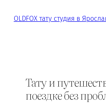
Перейти
к
OLDFOX тату студия в Яросла
содержимому
Тату и путешеств
поездке без проб