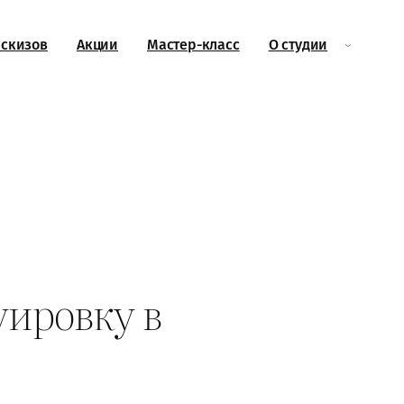
эскизов
Акции
Мастер-класс
О студии
уировку в