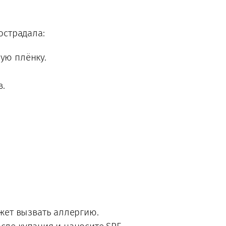
острадала:
ую плёнку.
в.
ожет вызвать аллергию.