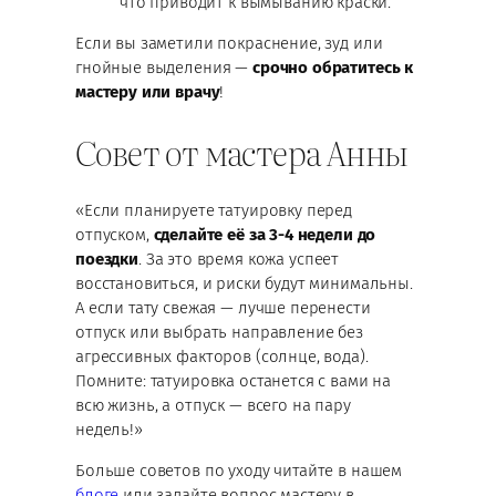
что приводит к вымыванию краски.
Если вы заметили покраснение, зуд или
гнойные выделения —
срочно обратитесь к
мастеру или врачу
!
Совет от мастера Анны
«Если планируете татуировку перед
отпуском,
сделайте её за 3-4 недели до
поездки
. За это время кожа успеет
восстановиться, и риски будут минимальны.
А если тату свежая — лучше перенести
отпуск или выбрать направление без
агрессивных факторов (солнце, вода).
Помните: татуировка останется с вами на
всю жизнь, а отпуск — всего на пару
недель!»
Больше советов по уходу читайте в нашем
блоге
или задайте вопрос мастеру в