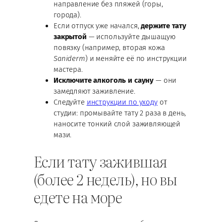
направление без пляжей (горы,
города).
Если отпуск уже начался,
держите тату
закрытой
— используйте дышащую
повязку (например, вторая кожа
Saniderm
) и меняйте её по инструкции
мастера.
Исключите алкоголь и сауну
— они
замедляют заживление.
Следуйте
инструкции по уходу
от
студии: промывайте тату 2 раза в день,
наносите тонкий слой заживляющей
мази.
Если тату зажившая
(более 2 недель), но вы
едете на море