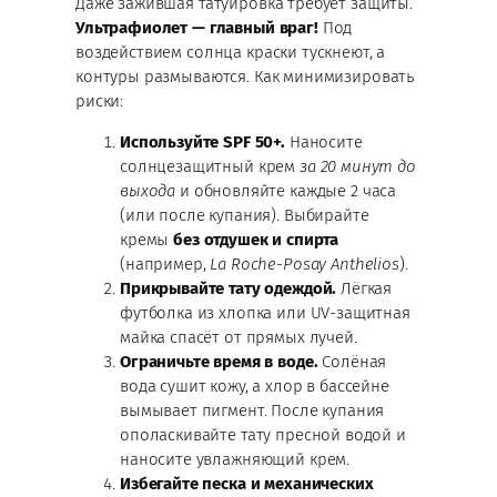
Даже зажившая татуировка требует защиты.
Ультрафиолет — главный враг!
Под
воздействием солнца краски тускнеют, а
контуры размываются. Как минимизировать
риски:
Используйте SPF 50+.
Наносите
солнцезащитный крем
за 20 минут до
выхода
и обновляйте каждые 2 часа
(или после купания). Выбирайте
кремы
без отдушек и спирта
(например,
La Roche-Posay Anthelios
).
Прикрывайте тату одеждой.
Лёгкая
футболка из хлопка или UV-защитная
майка спасёт от прямых лучей.
Ограничьте время в воде.
Солёная
вода сушит кожу, а хлор в бассейне
вымывает пигмент. После купания
ополаскивайте тату пресной водой и
наносите увлажняющий крем.
Избегайте песка и механических