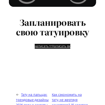
Запланировать
свою татуировку
написать тг
Написать вк
←
Тату на пальцах:
Как сэкономить на
трендовые дизайны
тату, не жертвуя
2026 года и секреты
качеством? 10 советов