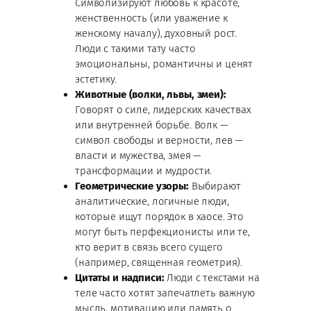
Символизируют любовь к красоте,
женственность (или уважение к
женскому началу), духовный рост.
Люди с такими тату часто
эмоциональны, романтичны и ценят
эстетику.
Животные (волки, львы, змеи):
Говорят о силе, лидерских качествах
или внутренней борьбе. Волк —
символ свободы и верности, лев —
власти и мужества, змея —
трансформации и мудрости.
Геометрические узоры:
Выбирают
аналитические, логичные люди,
которые ищут порядок в хаосе. Это
могут быть перфекционисты или те,
кто верит в связь всего сущего
(например, священная геометрия).
Цитаты и надписи:
Люди с текстами на
теле часто хотят запечатлеть важную
мысль, мотивацию или память о