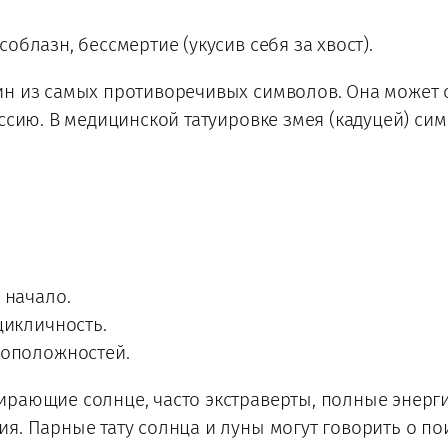
облазн, бессмертие (укусив себя за хвост).
н из самых противоречивых символов. Она может о
ессию. В медицинской татуировке змея (кадуцей) си
 начало.
цикличность.
воположностей.
рающие солнце, часто экстраверты, полные энерги
я. Парные тату солнца и луны могут говорить о по