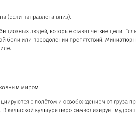
та (если направлена вниз).
ициозных людей, которые ставят чёткие цели. Если
той боли или преодолении препятствий. Миниатюрн
иле.
духовным миром.
циируются с полётом и освобождением от груза п
. В кельтской культуре перо символизирует мудрость