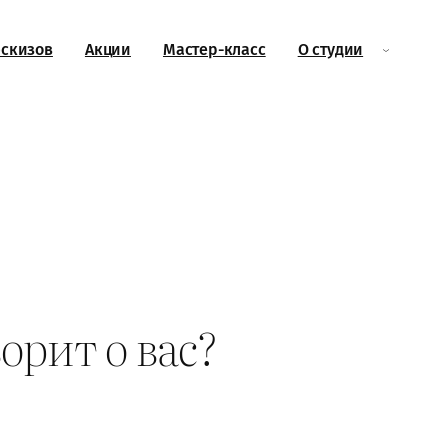
эскизов
Акции
Мастер-класс
О студии
орит о вас?