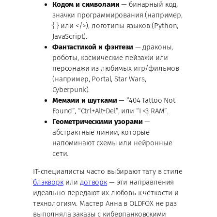
Кодом и символами
— бинарный код,
значки программирования (например,
{ } или </>), логотипы языков (Python,
JavaScript).
Фантастикой и фэнтези
— драконы,
роботы, космические пейзажи или
персонажи из любимых игр/фильмов
(например, Portal, Star Wars,
Cyberpunk).
Мемами и шутками
— “404 Tattoo Not
Found”, “Ctrl+Alt+Del”, или “I <3 RAM”.
Геометрическими узорами
—
абстрактные линии, которые
напоминают схемы или нейронные
сети.
IT-специалисты часто выбирают тату в стиле
блэкворк
или
дотворк
— эти направления
идеально передают их любовь к чёткости и
технологиям. Мастер Анна в OLDFOX не раз
выполняла заказы с киберпанковскими