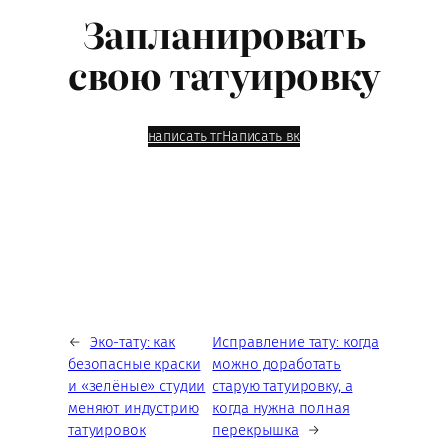
Запланировать
свою татуировку
написать тг
Написать вк
←
Эко-тату: как
Исправление тату: когда
безопасные краски
можно доработать
и «зелёные» студии
старую татуировку, а
меняют индустрию
когда нужна полная
татуировок
перекрышка
→