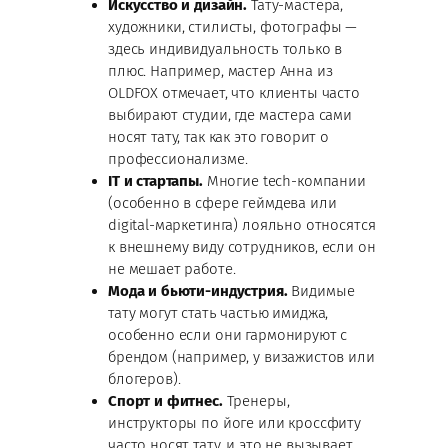
Искусство и дизайн.
Тату-мастера,
художники, стилисты, фотографы —
здесь индивидуальность только в
плюс. Например, мастер Анна из
OLDFOX отмечает, что клиенты часто
выбирают студии, где мастера сами
носят тату, так как это говорит о
профессионализме.
IT и стартапы.
Многие tech-компании
(особенно в сфере геймдева или
digital-маркетинга) лояльно относятся
к внешнему виду сотрудников, если он
не мешает работе.
Мода и бьюти-индустрия.
Видимые
тату могут стать частью имиджа,
особенно если они гармонируют с
брендом (например, у визажистов или
блогеров).
Спорт и фитнес.
Тренеры,
инструкторы по йоге или кроссфиту
часто носят тату, и это не вызывает