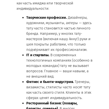
как часть имиджа или творческой
индивидуальности:
Творческие профессии.
Дизайнеры,
художники, музыканты, актеры — здесь
тату часто становится частью личного
бренда. Например, у многих тату-
мастеров (включая нашу Анну!) руки и
шея покрыты работами, что только
подчёркивает их профессионализм.
IT и стартапы.
В современных
технологичных компаниях (особенно в
молодых командах) тату не вызывает
вопросов. Главное — ваши навыки, а
не внешний вид.
Фитнес и бьюти-индустрия.
Тренеры,
визажисты, стилисты часто носят тату
как часть своего стиля. Клиенты в этих
сферах ценят индивидуальность.
Ресторанный бизнес (повары,
баристы, сомелье).
В многих