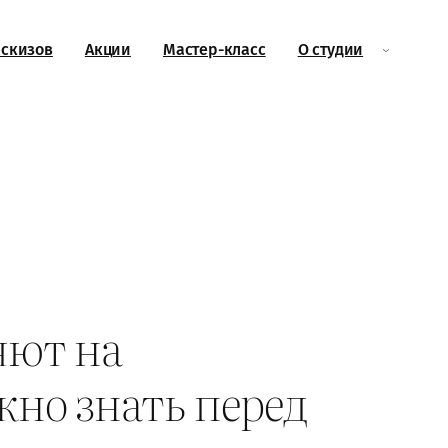
эскизов
Акции
Мастер-класс
О студии
яют на
жно знать перед