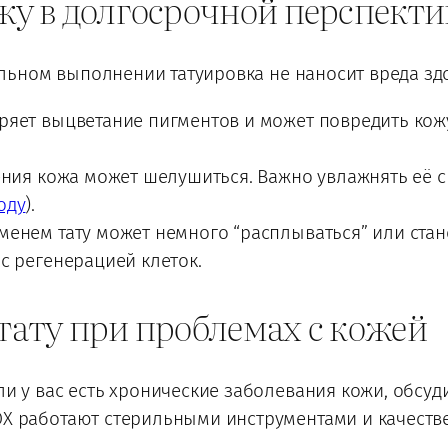
ожу в долгосрочной перспекти
ьном выполнении татуировка не наносит вреда здо
яет выцветание пигментов и может повредить кожу 
ния кожа может шелушиться. Важно увлажнять её 
оду
).
менем тату может немного “расплываться” или стан
с регенерацией клеток.
 тату при проблемах с кожей
и у вас есть хронические заболевания кожи, обсуди
X работают стерильными инструментами и качеств