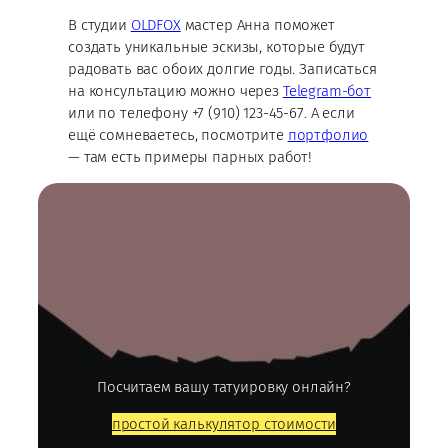
В студии
OLDFOX
мастер Анна поможет
создать уникальные эскизы, которые будут
радовать вас обоих долгие годы. Записаться
на консультацию можно через
Telegram-бот
или по телефону +7 (910) 123-45-67. А если
ещё сомневаетесь, посмотрите
портфолио
— там есть примеры парных работ!
Посчитаем вашу татуировку онлайн?
простой калькулятор стоимости