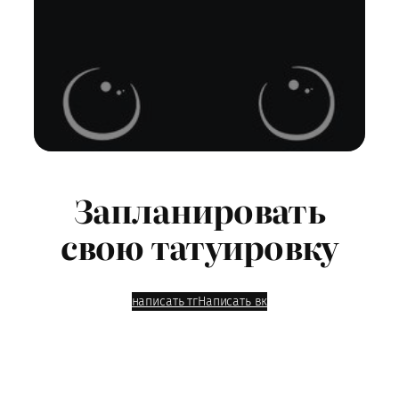
Запланировать
свою татуировку
написать тг
Написать вк