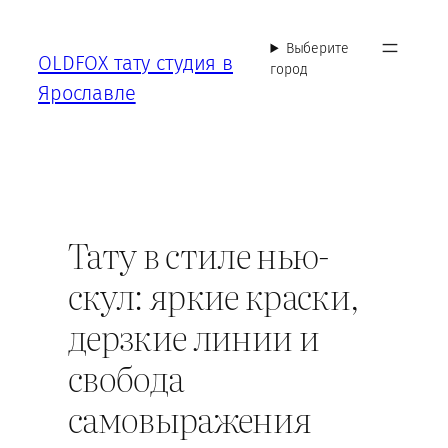
Перейти
к
Выберите
OLDFOX тату студия в
содержимому
город
Ярославле
Тату в стиле нью-
скул: яркие краски,
дерзкие линии и
свобода
самовыражения