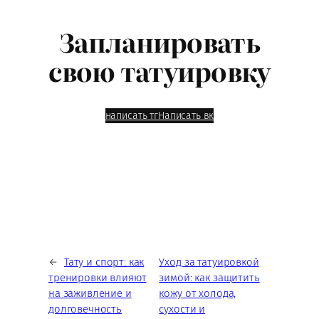
Запланировать
свою татуировку
написать тг
Написать вк
←
Тату и спорт: как
Уход за татуировкой
тренировки влияют
зимой: как защитить
на заживление и
кожу от холода,
долговечность
сухости и