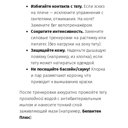
Избегайте контакта с тату.
Если эскиз
на плече — исключите упражнения с
гантелями, отжимания. На ноге?
Замените бег велотренажёром.
Сократите интенсивность.
Замените
силовые тренировки на растяжку или
пилатес (без нагрузки на зону тату).
Защищайте кожу.
Наденьте дышащую
повязку (например, из хлопка), если
тату может натираться одеждой.
Не посещайте бассейн/сауну!
Хлорка
и пар размягчают корочку, что
приводит к вымыванию краски.
После тренировки аккуратно промойте тату
прохладной
водой с антибактериальным
мылом и нанесите тонкий слой
заживляющей мази (например,
Бепантен
Плюс
).