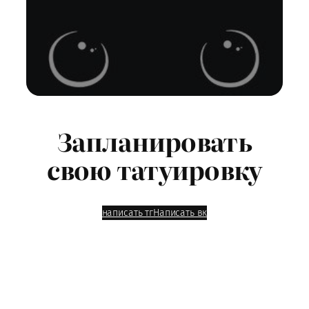
Запланировать
свою татуировку
написать тг
Написать вк