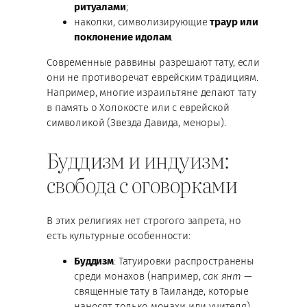
ритуалами
;
наколки, символизирующие
траур или
поклонение идолам
.
Современные раввины разрешают тату, если
они не противоречат еврейским традициям.
Например, многие израильтяне делают тату
в память о Холокосте или с еврейской
символикой (Звезда Давида, меноры).
Буддизм и индуизм:
свобода с оговорками
В этих религиях нет строгого запрета, но
есть культурные особенности:
Буддизм
: Татуировки распространены
среди монахов (например,
сак янт
—
священные тату в Таиланде, которые
наносят только монахи или учителя).