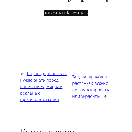
написать тг
Написать вк
←
Тату и здоровье: что
Тату на шрамах и
нужно знать перед
растяжках: можно
нанесением, мифы и
ли замаскировать
реальные
или украсить?
→
противопоказания
Комментарии