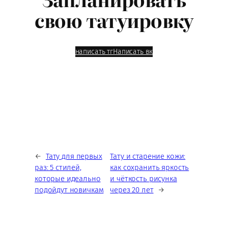
свою татуировку
написать тг
Написать вк
←
Тату для первых
Тату и старение кожи:
раз: 5 стилей,
как сохранить яркость
которые идеально
и чёткость рисунка
подойдут новичкам
через 20 лет
→