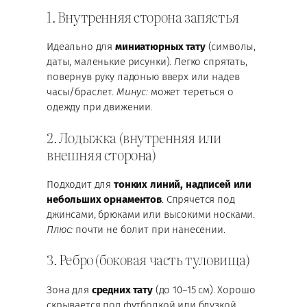
1. Внутренняя сторона запястья
Идеально для
миниатюрных тату
(символы,
даты, маленькие рисунки). Легко спрятать,
повернув руку ладонью вверх или надев
часы/браслет.
Минус:
может тереться о
одежду при движении.
2. Лодыжка (внутренняя или
внешняя сторона)
Подходит для
тонких линий, надписей или
небольших орнаментов
. Спрячется под
джинсами, брюками или высокими носками.
Плюс:
почти не болит при нанесении.
3. Ребро (боковая часть туловища)
Зона для
средних тату
(до 10–15 см). Хорошо
скрывается под футболкой или блузкой.