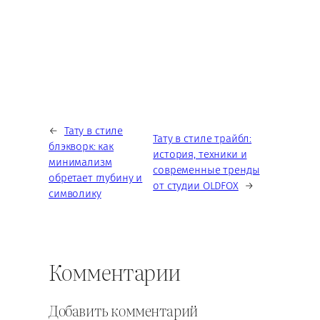
←
Тату в стиле
Тату в стиле трайбл:
блэкворк: как
история, техники и
минимализм
современные тренды
обретает глубину и
от студии OLDFOX
→
символику
Комментарии
Добавить комментарий