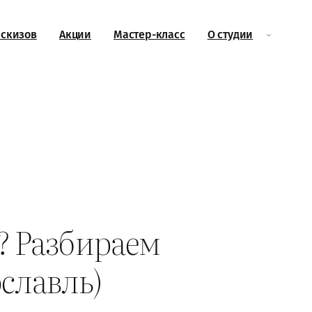
эскизов
Акции
Мастер-класс
О студии
у? Разбираем
славль)