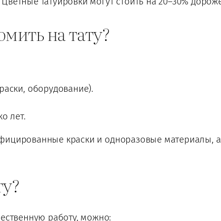
Цветные татуировки могут стоить на 20–30% дороже
омить на тату?
раски, оборудование).
о лет.
фицированные краски и одноразовые материалы, а 
ту?
чественную работу, можно: