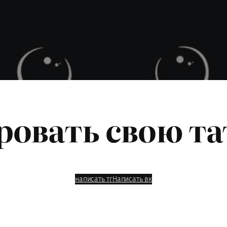
ровать свою та
написать тг
Написать вк