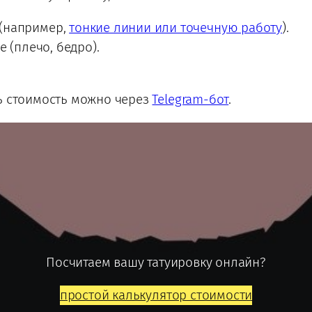
(например,
тонкие линии или точечную работу
).
е (плечо, бедро).
ть стоимость можно через
Telegram-бот
.
Посчитаем вашу татуировку онлайн?
простой калькулятор стоимости