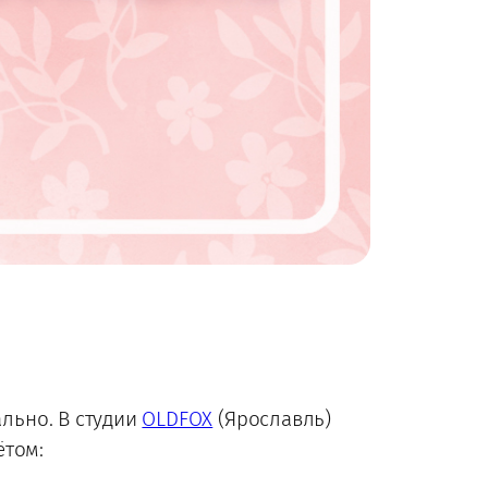
ально. В студии
OLDFOX
(Ярославль)
ётом: