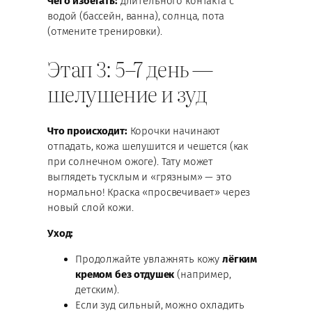
Чего избегать:
длительного контакта с
водой (бассейн, ванна), солнца, пота
(отмените тренировки).
Этап 3: 5–7 день —
шелушение и зуд
Что происходит:
Корочки начинают
отпадать, кожа шелушится и чешется (как
при солнечном ожоге). Тату может
выглядеть тусклым и «грязным» — это
нормально! Краска «просвечивает» через
новый слой кожи.
Уход:
Продолжайте увлажнять кожу
лёгким
кремом без отдушек
(например,
детским).
Если зуд сильный, можно охладить