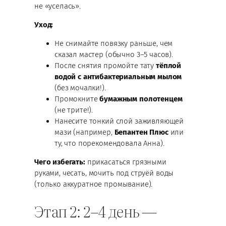
не «уселась».
Уход:
Не снимайте повязку раньше, чем
сказал мастер (обычно 3–5 часов).
После снятия промойте тату
тёплой
водой с антибактериальным мылом
(без мочалки!).
Промокните
бумажным полотенцем
(не трите!).
Нанесите тонкий слой заживляющей
мази (например,
Бепантен Плюс
или
ту, что порекомендовала Анна).
Чего избегать:
прикасаться грязными
руками, чесать, мочить под струёй воды
(только аккуратное промывание).
Этап 2: 2–4 день —