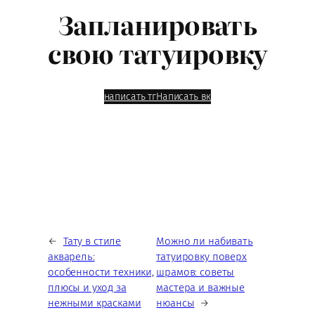
Запланировать
свою татуировку
написать тг
Написать вк
←
Тату в стиле
Можно ли набивать
акварель:
татуировку поверх
особенности техники,
шрамов: советы
плюсы и уход за
мастера и важные
нежными красками
нюансы
→