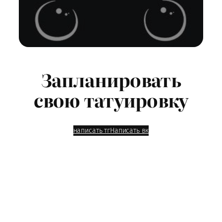
Запланировать
свою татуировку
написать тг
Написать вк