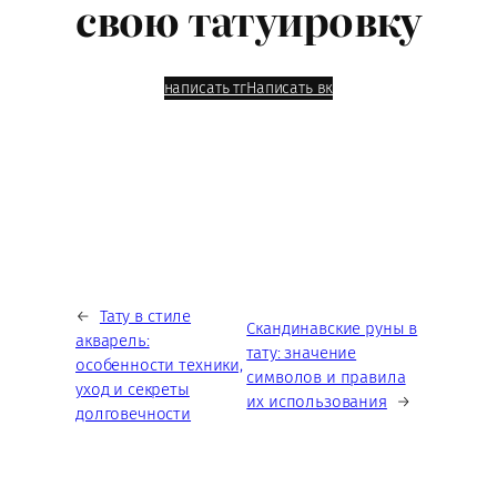
свою татуировку
написать тг
Написать вк
←
Тату в стиле
Скандинавские руны в
акварель:
тату: значение
особенности техники,
символов и правила
уход и секреты
их использования
→
долговечности