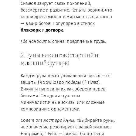
Символизирует связь поколений,
бессмертие и развитие. Кельты верили, что
корни древа уходят в мир мёртвых, а крона
— в мир богов. Популярно в стилях
блэкворк
и
дотворк
.
Где наносить:
спина, предплечье, грудь.
2. Руны викингов (старший и
младший футарк)
Каждая руна несет уникальный смысл — от
защиты (ᛋ Sowilo) до победы (ᛏ Tiwaz).
Викинги наносили их как обереги перед
битвами. Сегодня актуальны
минималистичные эскизы или сложные
композиции с орнаментами.
Совет от мастера Анны:
«Выбирайте руны,
чьё значение резонирует с вашей жизнью.
Например, ᚠ Fehu — символ богатства и