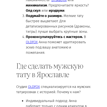
лаконичность?
Блэкворк
или
минимализм
. Предпочитаете яркость?
Олд скул
или
ирэдзуми
.
Подумайте о размере.
Мелкие тату
быстрее выцветают. Для
детализированных рисунков (драконы,
тигры) лучше выбрать крупные зоны.
Проконсультируйтесь с мастером.
В
OLDFOX
Анна поможет адаптировать
эскиз под вашу анатомию и
пожелания.
Где сделать мужскую
тату в Ярославле
Студия
OLDFOX
специализируется на мужских
татуировках с историей. Почему к нам?
Индивидуальный подход: Анна
работает только с одним клиентом в