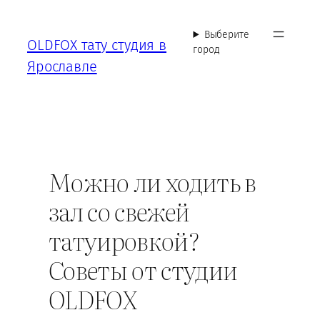
Перейти
к
Выберите
OLDFOX тату студия в
содержимому
город
Ярославле
Можно ли ходить в
зал со свежей
татуировкой?
Советы от студии
OLDFOX