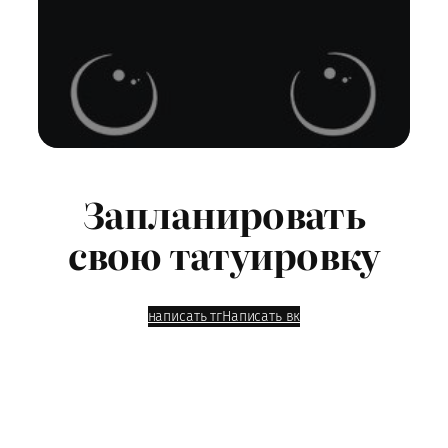
Запланировать
свою татуировку
написать тг
Написать вк