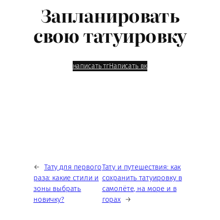
Запланировать
свою татуировку
написать тг
Написать вк
←
Тату для первого
Тату и путешествия: как
раза: какие стили и
сохранить татуировку в
зоны выбрать
самолёте, на море и в
новичку?
горах
→