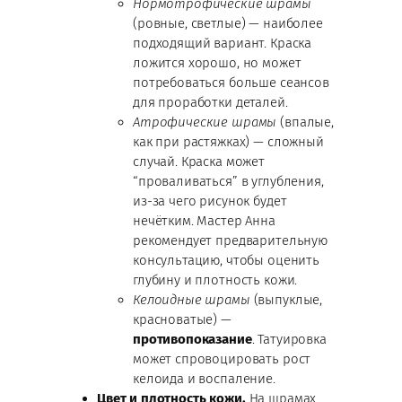
Нормотрофические шрамы
(ровные, светлые) — наиболее
подходящий вариант. Краска
ложится хорошо, но может
потребоваться больше сеансов
для проработки деталей.
Атрофические шрамы
(впалые,
как при растяжках) — сложный
случай. Краска может
“проваливаться” в углубления,
из-за чего рисунок будет
нечётким. Мастер Анна
рекомендует предварительную
консультацию, чтобы оценить
глубину и плотность кожи.
Келоидные шрамы
(выпуклые,
красноватые) —
противопоказание
. Татуировка
может спровоцировать рост
келоида и воспаление.
Цвет и плотность кожи.
На шрамах