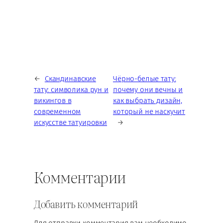
←
Скандинавские
Чёрно-белые тату:
тату: символика рун и
почему они вечны и
викингов в
как выбрать дизайн,
современном
который не наскучит
искусстве татуировки
→
Комментарии
Добавить комментарий