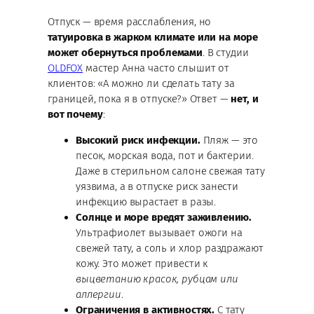
Отпуск — время расслабления, но
татуировка в жарком климате или на море
может обернуться проблемами
. В студии
OLDFOX
мастер Анна часто слышит от
клиентов: «А можно ли сделать тату за
границей, пока я в отпуске?» Ответ —
нет, и
вот почему
:
Высокий риск инфекции.
Пляж — это
песок, морская вода, пот и бактерии.
Даже в стерильном салоне свежая тату
уязвима, а в отпуске риск занести
инфекцию вырастает в разы.
Солнце и море вредят заживлению.
Ультрафиолет вызывает ожоги на
свежей тату, а соль и хлор раздражают
кожу. Это может привести к
выцветанию красок, рубцам или
аллергии
.
Ограничения в активностях.
С тату