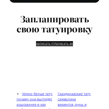
Запланировать
свою татуировку
написать тг
Написать вк
←
Чёрно-белые тату:
Скандинавские тату:
почему они выглядят
символика
изысканнее и как
викингов, руны и