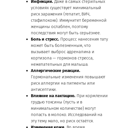
Инфекции.
Даже в самых стерильных
условиях существует минимальный
риск заражения (гепатит, ВИЧ,
стафилококк). Иммунитет беременной
женщины ослаблен, поэтому
последствия могут быть серьёзнее.
Боль и стресс.
Процесс нанесения тату
может быть болезненным, что
вызывает выброс адреналина и
кортизола — гормонов стресса,
нежелательных для малыша.
Аллергические реакции.
Гормональные изменения повышают
риск аллергии на пигменты или
антисептики.
Влияние на лактацию.
При кормлении
грудью токсины (пусть и в
минимальном количестве) могут
попасть в молоко. Исследований на
эту тему мало, но риск остаётся.
Изменение кожи.
Во время