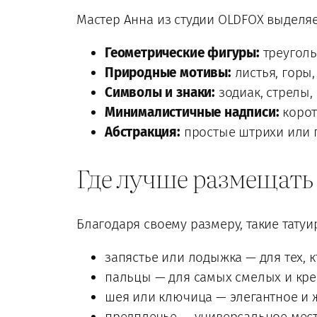
Мастер Анна из студии OLDFOX выделя
Геометрические фигуры:
треуголь
Природные мотивы:
листья, горы,
Символы и знаки:
зодиак, стрелы,
Минималистичные надписи:
корот
Абстракция:
простые штрихи или п
Где лучше размещать
Благодаря своему размеру, такие тату
запястье или лодыжка — для тех, к
пальцы — для самых смелых и кре
шея или ключица — элегантное и 
предплечье — универсальное место