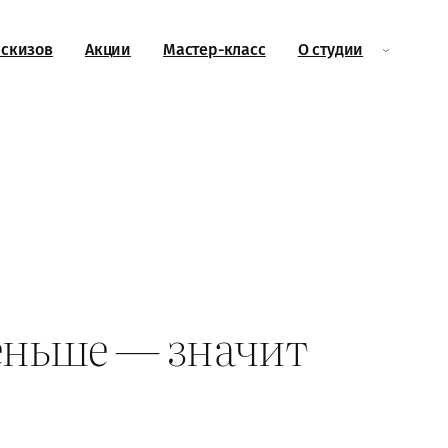
эскизов
Акции
Мастер-класс
О студии
еньше — значит