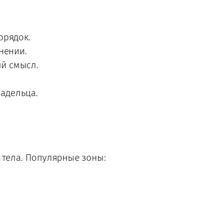
орядок.
нении.
ый смысл.
ладельца.
 тела. Популярные зоны: