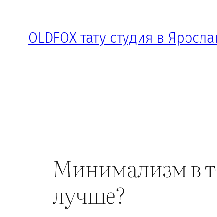
Перейти
к
OLDFOX тату студия в Яросла
содержимому
Минимализм в т
лучше?