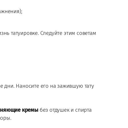
ажнения);
знь татуировке. Следуйте этим советам
 дни. Наносите его на зажившую тату
жняющие кремы
без отдушек и спирта
поры.