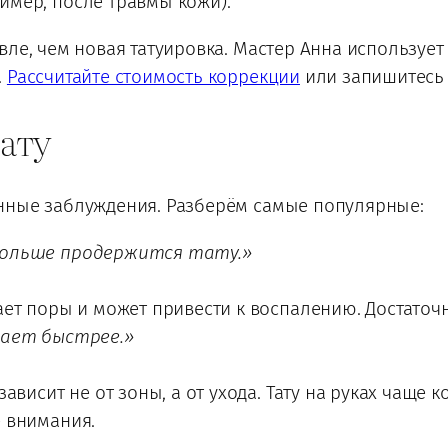
мер, после травмы кожи).
вле, чем новая татуировка. Мастер Анна используе
.
Рассчитайте стоимость коррекции
или запишитесь 
ату
нные заблуждения. Разберём самые популярные:
дольше продержится тату.»
т поры и может привести к воспалению. Достаточно
тает быстрее.»
ависит не от зоны, а от ухода. Тату на руках чаще 
 внимания.