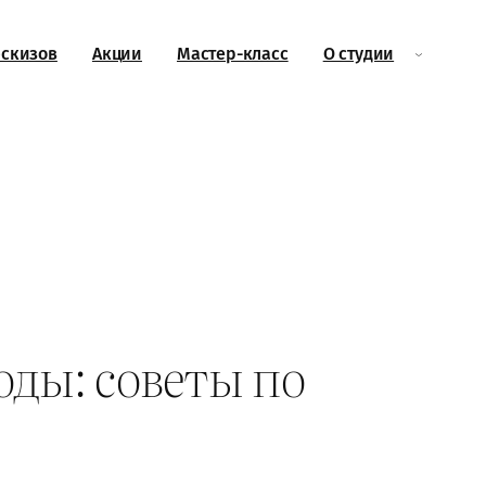
эскизов
Акции
Мастер-класс
О студии
оды: советы по