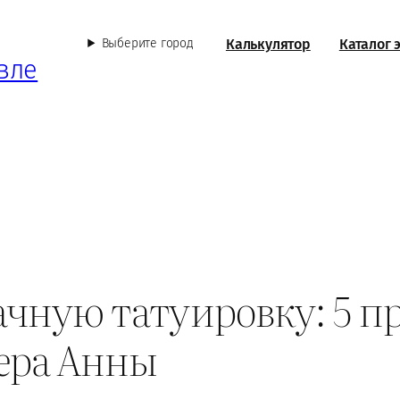
Калькулятор
Каталог 
Выберите город
вле
ачную татуировку: 5 
тера Анны