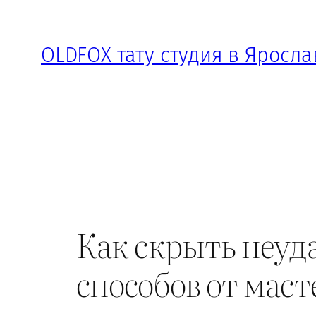
Перейти
к
OLDFOX тату студия в Яросла
содержимому
Как скрыть неуд
способов от мас