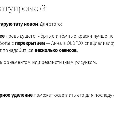
татуировкой
тарую тату новой
. Для этого:
ее
предыдущего. Чёрные и тёмные краски лучше пе
аботы с
перекрытием
— Анна в OLDFOX специализиру
ет понадобиться
несколько сеансов
.
ть орнаментом или реалистичным рисунком.
рное удаление
поможет осветлить его для послед