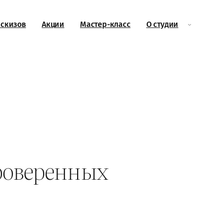
эскизов
Акции
Мастер-класс
О студии
проверенных