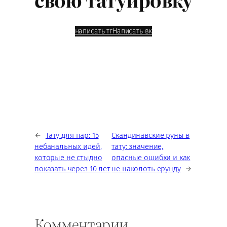
написать тг
Написать вк
←
Тату для пар: 15
Скандинавские руны в
небанальных идей,
тату: значение,
которые не стыдно
опасные ошибки и как
показать через 10 лет
не наколоть ерунду
→
Комментарии