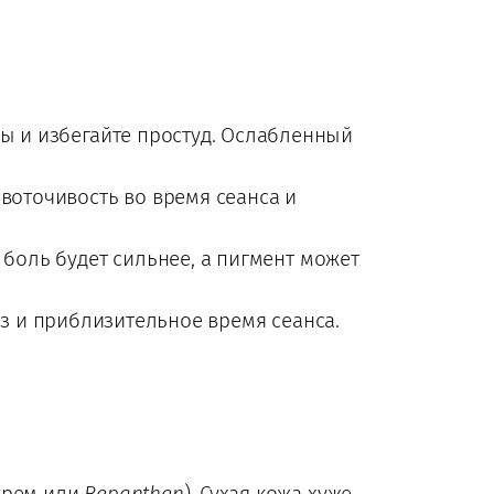
ды и избегайте простуд. Ослабленный
воточивость во время сеанса и
боль будет сильнее, а пигмент может
киз и приблизительное время сеанса.
крем или
Bepanthen
). Сухая кожа хуже