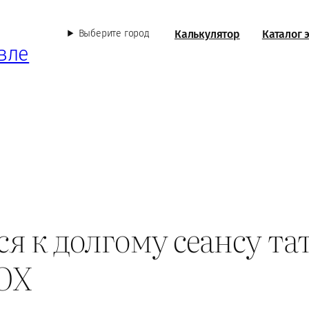
Калькулятор
Каталог 
Выберите город
вле
я к долгому сеансу та
FOX