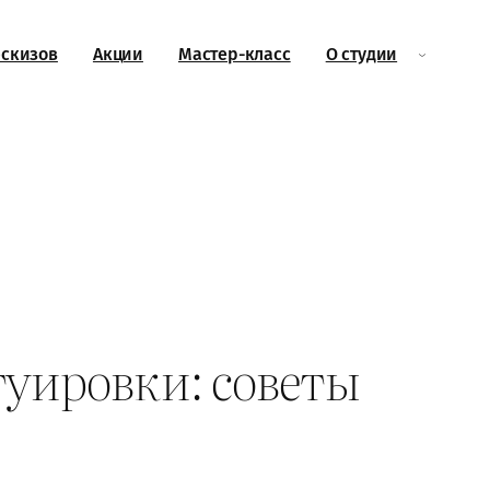
эскизов
Акции
Мастер-класс
О студии
туировки: советы