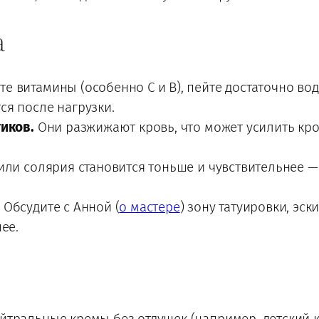
а
 витамины (особенно C и B), пейте достаточно во
ся после нагрузки.
тиков.
Они разжижают кровь, что может усилить кро
ли солярия становится тоньше и чувствительнее — 
.
Обсудите с Анной (
о мастере
) зону татуировки, эс
ее.
йтральные кремы без отдушек (например, детский 