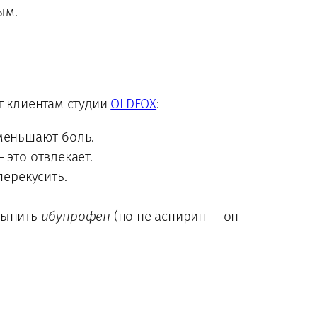
ым.
т клиентам студии
OLDFOX
:
уменьшают боль.
это отвлекает.
перекусить.
выпить
ибупрофен
(но не аспирин — он