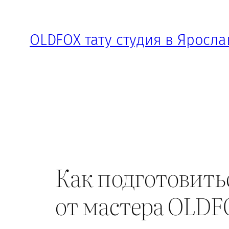
Перейти
к
OLDFOX тату студия в Яросла
содержимому
Как подготовитьс
от мастера OLD