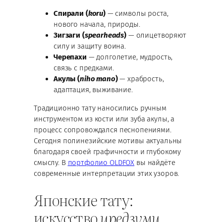
Спирали (
koru
)
— символы роста,
нового начала, природы.
Зигзаги (
spearheads
)
— олицетворяют
силу и защиту воина.
Черепахи
— долголетие, мудрость,
связь с предками.
Акулы (
niho mano
)
— храбрость,
адаптация, выживание.
Традиционно тату наносились ручным
инструментом из кости или зуба акулы, а
процесс сопровождался песнопениями.
Сегодня полинезийские мотивы актуальны
благодаря своей графичности и глубокому
смыслу. В
портфолио OLDFOX
вы найдёте
современные интерпретации этих узоров.
Японские тату:
искусство
иредзуми