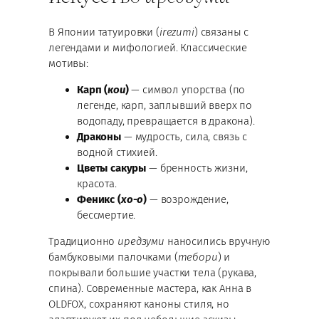
В Японии татуировки (
irezumi
) связаны с
легендами и мифологией. Классические
мотивы:
Карп (
кои
)
— символ упорства (по
легенде, карп, заплывший вверх по
водопаду, превращается в дракона).
Драконы
— мудрость, сила, связь с
водной стихией.
Цветы сакуры
— бренность жизни,
красота.
Феникс (
хо-о
)
— возрождение,
бессмертие.
Традиционно
иредзуми
наносились вручную
бамбуковыми палочками (
тебори
) и
покрывали большие участки тела (рукава,
спина). Современные мастера, как Анна в
OLDFOX, сохраняют каноны стиля, но