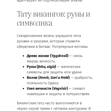
адаптируют их под небольшие эскизы.
Тату викингов: руны и
символика
Скандинавские воины украшали тела
рунами и узорами, которые служили
оберегами в битвах. Популярные мотивы:
Древо жизни (
Yggdrasil
)
— связь
миров, вечность.
Руны (
fehu, algiz
)
— магические
символы для защиты или удачи.
Волки (
Fenrir, Geri и Freki
)
— храбрость,
лояльность Одину.
Узел вечности (
Vegvísir
)
— символ
навигации и защиты в путешествиях.
Викингские тату часто выполняются в
чёрно-серой гамме с чёткими контурами. В