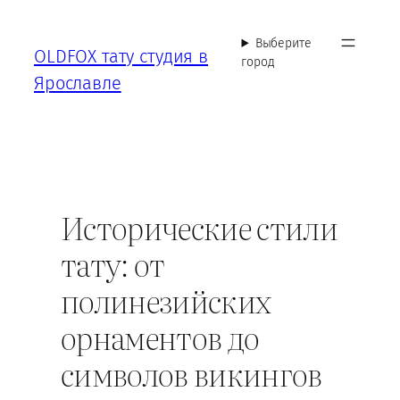
Перейти
к
Выберите
OLDFOX тату студия в
содержимому
город
Ярославле
Исторические стили
тату: от
полинезийских
орнаментов до
символов викингов