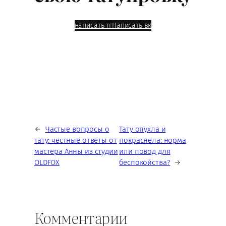
написать тг
Написать вк
←
Частые вопросы о
Тату опухла и
тату: честные ответы от
покраснела: норма
мастера Анны из студии
или повод для
OLDFOX
беспокойства?
→
Комментарии