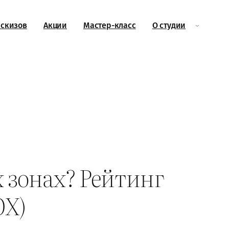
эскизов
Акции
Мастер-класс
О студии
х зонах? Рейтинг
OX)