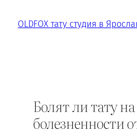
Перейти
к
OLDFOX тату студия в Яросла
содержимому
Болят ли тату на
болезненности о