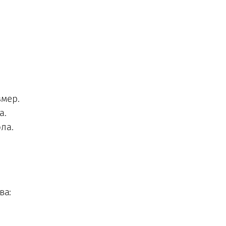
змер.
а.
ла.
ва: